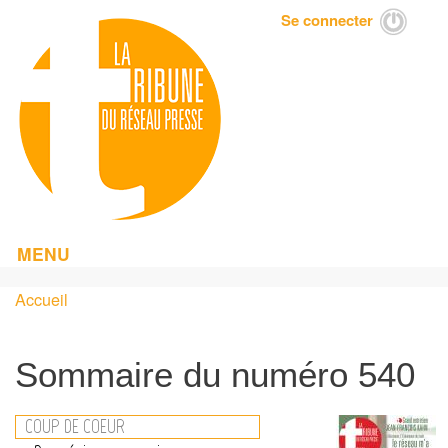
Aller
Se connecter
Menu
au
du
contenu
compte
principal
de
l'utilisateur
MENU
Accueil
Fil
d'Ariane
Sommaire du numéro 540
COUP DE COEUR
Image