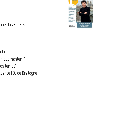
ienne du 23 mars
endu
ion augmentent"
ros temps"
agence FDJ de Bretagne