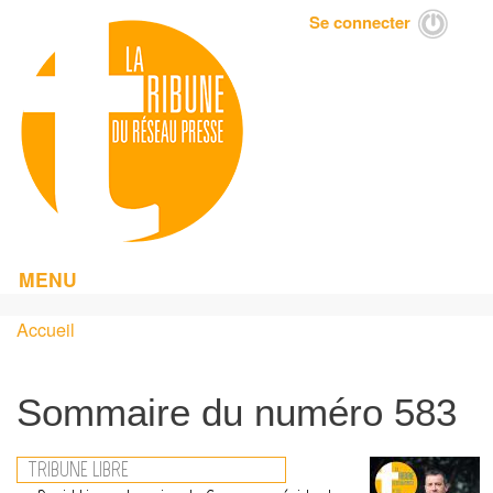
Aller
Se connecter
Menu
au
du
contenu
compte
principal
de
l'utilisateur
MENU
Accueil
Fil
d'Ariane
Sommaire du numéro 583
TRIBUNE LIBRE
Image